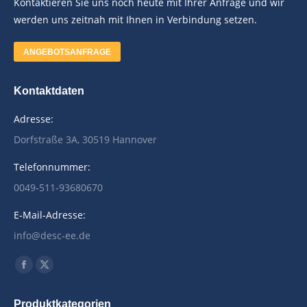
Kontaktieren Sie uns noch heute mit Ihrer Anfrage und wir
werden uns zeitnah mit Ihnen in Verbindung setzen.
ANGEBOTSANFRAGE
Kontaktdaten
Adresse:
Dorfstraße 3A, 30519 Hannover
Telefonnummer:
0049-511-93680670
E-Mail-Adresse:
info@desc-ee.de
Finden Sie uns auf:
Facebook
X
page
page
Produktkategorien