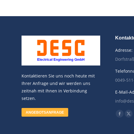
Kontakt
Adresse:
Dorfstra
Telefon
Kontaktieren Sie uns noch heute mit
0049-511
Ihrer Anfrage und wir werden uns
zeitnah mit Ihnen in Verbindung
E-Mail-Ad
setzen.
info@des
Finden Si
ANGEBOTSANFRAGE
Facebo
X
page
pa
opens
op