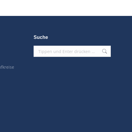
Suche
Search:
fkreise